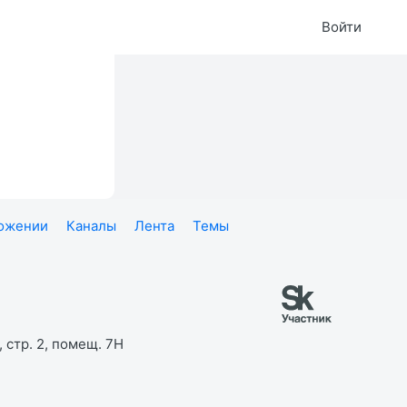
Войти
ложении
Каналы
Лента
Темы
 стр. 2, помещ. 7Н