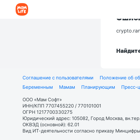
Ошибк
crypto.ra
Найдите
Соглашение с пользователями
Положение об об
Беременным
Мамам
Планирующим
Пресс-
ООО «Мам Софт»
ИНН/КПП 7707455220 / 770101001
ОГРН 1217700330275
Юридический адрес: 105082, Город Москва, вн.тер.
ОКВЭД (основной): 62.01
Вид ИТ-деятельности согласно приказу Минцифры: