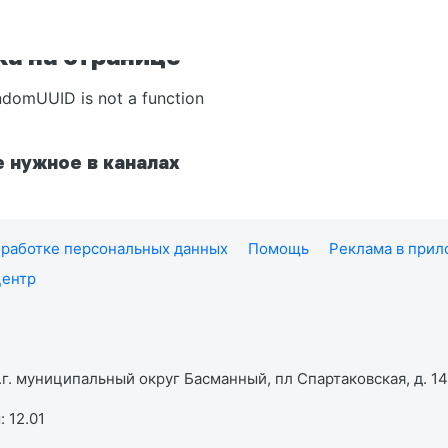
а на странице
ndomUUID is not a function
 нужное в каналах
работке персональных данных
Помощь
Реклама в при
центр
г. муниципальный округ Басманный, пл Спартаковская, д. 14,
 12.01