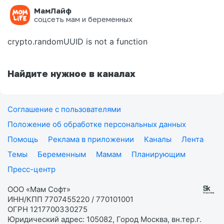
МамЛайф
Ошибка на странице
соцсеть мам и беременных
crypto.randomUUID is not a function
Найдите нужное в каналах
Соглашение с пользователями
Положение об обработке персональных данных
Помощь
Реклама в приложении
Каналы
Лента
Темы
Беременным
Мамам
Планирующим
Пресс-центр
ООО «Мам Софт»
ИНН/КПП 7707455220 / 770101001
ОГРН 1217700330275
Юридический адрес: 105082, Город Москва, вн.тер.г.