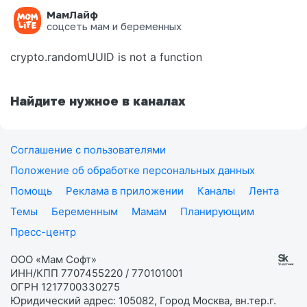
МамЛайф
Ошибка на странице
соцсеть мам и беременных
crypto.randomUUID is not a function
Найдите нужное в каналах
Соглашение с пользователями
Положение об обработке персональных данных
Помощь
Реклама в приложении
Каналы
Лента
Темы
Беременным
Мамам
Планирующим
Пресс-центр
ООО «Мам Софт»
ИНН/КПП 7707455220 / 770101001
ОГРН 1217700330275
Юридический адрес: 105082, Город Москва, вн.тер.г.