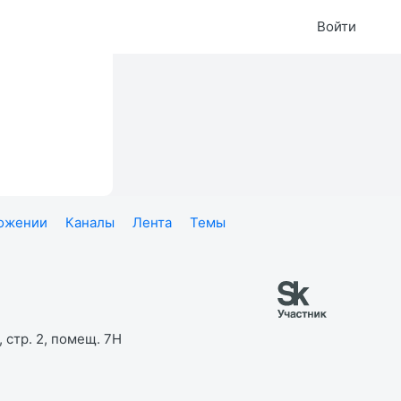
Войти
ложении
Каналы
Лента
Темы
 стр. 2, помещ. 7Н