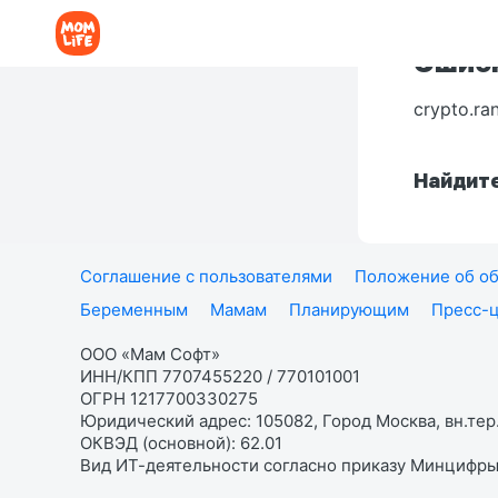
Ошибк
crypto.ra
Найдите
Соглашение с пользователями
Положение об об
Беременным
Мамам
Планирующим
Пресс-
ООО «Мам Софт»
ИНН/КПП 7707455220 / 770101001
ОГРН 1217700330275
Юридический адрес: 105082, Город Москва, вн.тер.
ОКВЭД (основной): 62.01
Вид ИТ-деятельности согласно приказу Минцифры: