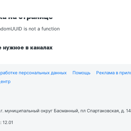
а на странице
ndomUUID is not a function
 нужное в каналах
работке персональных данных
Помощь
Реклама в при
центр
г. муниципальный округ Басманный, пл Спартаковская, д. 14,
 12.01