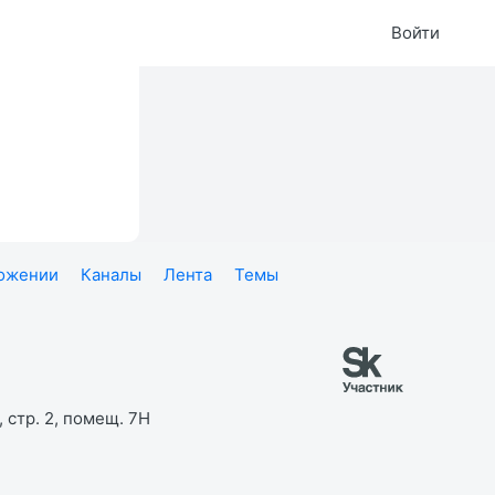
Войти
ложении
Каналы
Лента
Темы
 стр. 2, помещ. 7Н