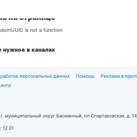
а на странице
ndomUUID is not a function
 нужное в каналах
работке персональных данных
Помощь
Реклама в при
центр
г. муниципальный округ Басманный, пл Спартаковская, д. 14,
 12.01