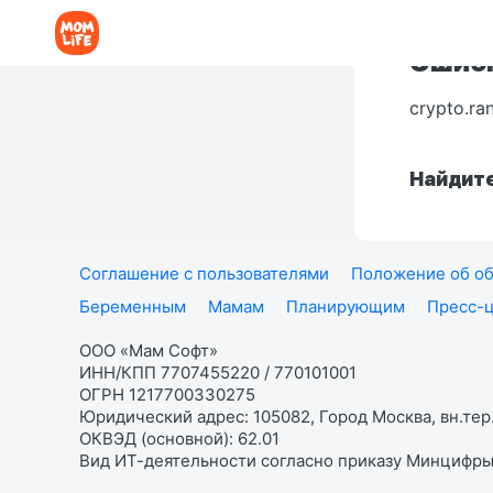
Ошибк
crypto.ra
Найдите
Соглашение с пользователями
Положение об об
Беременным
Мамам
Планирующим
Пресс-
ООО «Мам Софт»
ИНН/КПП 7707455220 / 770101001
ОГРН 1217700330275
Юридический адрес: 105082, Город Москва, вн.тер.
ОКВЭД (основной): 62.01
Вид ИТ-деятельности согласно приказу Минцифры: