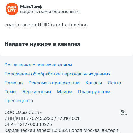
МамЛайф
Ошибка на странице
соцсеть мам и беременных
crypto.randomUUID is not a function
Найдите нужное в каналах
Соглашение с пользователями
Положение об обработке персональных данных
Помощь
Реклама в приложении
Каналы
Лента
Темы
Беременным
Мамам
Планирующим
Пресс-центр
ООО «Мам Софт»
ИНН/КПП 7707455220 / 770101001
ОГРН 1217700330275
Юридический адрес: 105082, Город Москва, вн.тер.г.