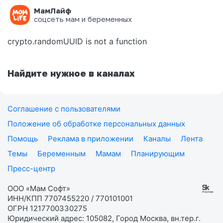
МамЛайф
Ошибка на странице
соцсеть мам и беременных
crypto.randomUUID is not a function
Найдите нужное в каналах
Соглашение с пользователями
Положение об обработке персональных данных
Помощь
Реклама в приложении
Каналы
Лента
Темы
Беременным
Мамам
Планирующим
Пресс-центр
ООО «Мам Софт»
ИНН/КПП 7707455220 / 770101001
ОГРН 1217700330275
Юридический адрес: 105082, Город Москва, вн.тер.г.