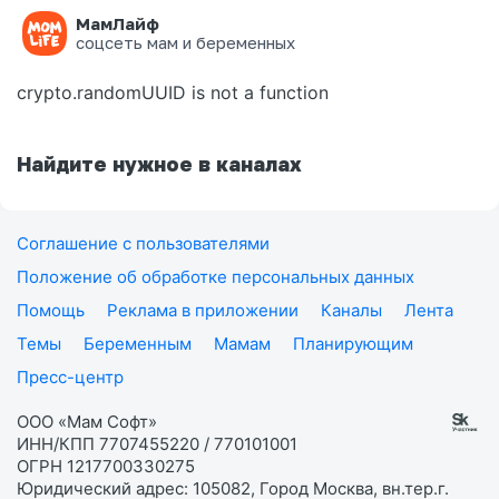
МамЛайф
Ошибка на странице
соцсеть мам и беременных
crypto.randomUUID is not a function
Найдите нужное в каналах
Соглашение с пользователями
Положение об обработке персональных данных
Помощь
Реклама в приложении
Каналы
Лента
Темы
Беременным
Мамам
Планирующим
Пресс-центр
ООО «Мам Софт»
ИНН/КПП 7707455220 / 770101001
ОГРН 1217700330275
Юридический адрес: 105082, Город Москва, вн.тер.г.