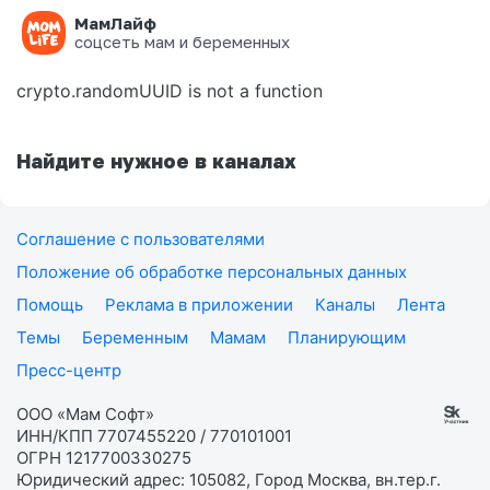
МамЛайф
Ошибка на странице
соцсеть мам и беременных
crypto.randomUUID is not a function
Найдите нужное в каналах
Соглашение с пользователями
Положение об обработке персональных данных
Помощь
Реклама в приложении
Каналы
Лента
Темы
Беременным
Мамам
Планирующим
Пресс-центр
ООО «Мам Софт»
ИНН/КПП 7707455220 / 770101001
ОГРН 1217700330275
Юридический адрес: 105082, Город Москва, вн.тер.г.