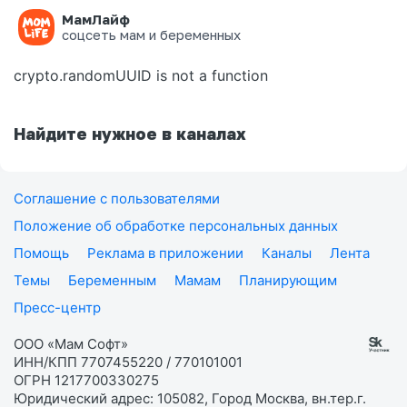
МамЛайф
Ошибка на странице
соцсеть мам и беременных
crypto.randomUUID is not a function
Найдите нужное в каналах
Соглашение с пользователями
Положение об обработке персональных данных
Помощь
Реклама в приложении
Каналы
Лента
Темы
Беременным
Мамам
Планирующим
Пресс-центр
ООО «Мам Софт»
ИНН/КПП 7707455220 / 770101001
ОГРН 1217700330275
Юридический адрес: 105082, Город Москва, вн.тер.г.