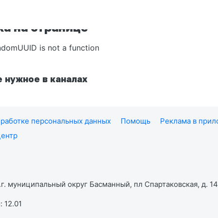
а на странице
ndomUUID is not a function
 нужное в каналах
работке персональных данных
Помощь
Реклама в при
центр
г. муниципальный округ Басманный, пл Спартаковская, д. 14,
 12.01