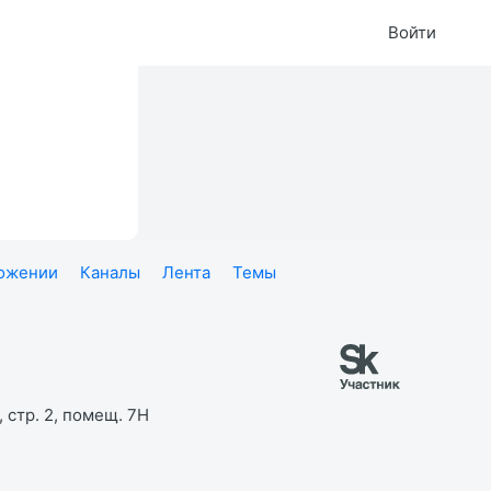
Войти
ложении
Каналы
Лента
Темы
 стр. 2, помещ. 7Н