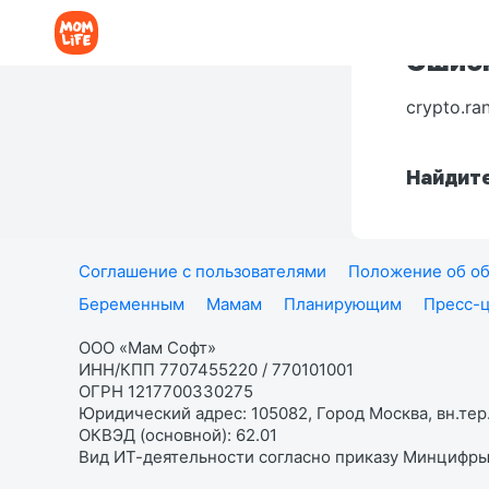
Ошибк
crypto.ra
Найдите
Соглашение с пользователями
Положение об об
Беременным
Мамам
Планирующим
Пресс-
ООО «Мам Софт»
ИНН/КПП 7707455220 / 770101001
ОГРН 1217700330275
Юридический адрес: 105082, Город Москва, вн.тер.
ОКВЭД (основной): 62.01
Вид ИТ-деятельности согласно приказу Минцифры: