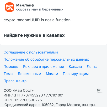
МамЛайф
Ошибка на странице
соцсеть мам и беременных
crypto.randomUUID is not a function
Найдите нужное в каналах
Соглашение с пользователями
Положение об обработке персональных данных
Помощь
Реклама в приложении
Каналы
Лента
Темы
Беременным
Мамам
Планирующим
Пресс-центр
ООО «Мам Софт»
ИНН/КПП 7707455220 / 770101001
ОГРН 1217700330275
Юридический адрес: 105082, Город Москва, вн.тер.г.