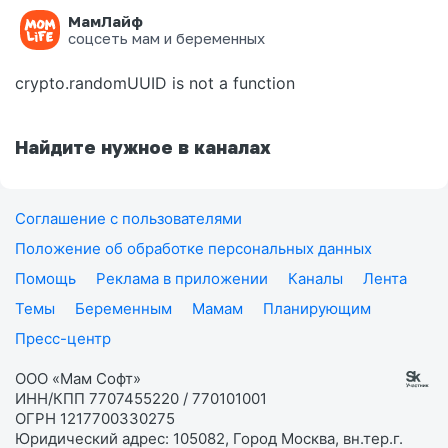
МамЛайф
Ошибка на странице
соцсеть мам и беременных
crypto.randomUUID is not a function
Найдите нужное в каналах
Соглашение с пользователями
Положение об обработке персональных данных
Помощь
Реклама в приложении
Каналы
Лента
Темы
Беременным
Мамам
Планирующим
Пресс-центр
ООО «Мам Софт»
ИНН/КПП 7707455220 / 770101001
ОГРН 1217700330275
Юридический адрес: 105082, Город Москва, вн.тер.г.