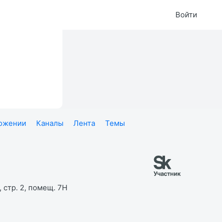
Войти
ложении
Каналы
Лента
Темы
 стр. 2, помещ. 7Н