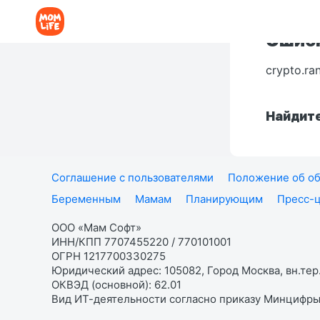
Ошибк
crypto.ra
Найдите
Соглашение с пользователями
Положение об об
Беременным
Мамам
Планирующим
Пресс-
ООО «Мам Софт»
ИНН/КПП 7707455220 / 770101001
ОГРН 1217700330275
Юридический адрес: 105082, Город Москва, вн.тер.
ОКВЭД (основной): 62.01
Вид ИТ-деятельности согласно приказу Минцифры: