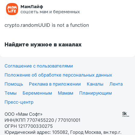
МамЛайф
Ошибка на странице
соцсеть мам и беременных
crypto.randomUUID is not a function
Найдите нужное в каналах
Соглашение с пользователями
Положение об обработке персональных данных
Помощь
Реклама в приложении
Каналы
Лента
Темы
Беременным
Мамам
Планирующим
Пресс-центр
ООО «Мам Софт»
ИНН/КПП 7707455220 / 770101001
ОГРН 1217700330275
Юридический адрес: 105082, Город Москва, вн.тер.г.