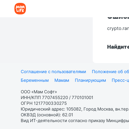
Ошибк
crypto.ra
Найдите
Соглашение с пользователями
Положение об об
Беременным
Мамам
Планирующим
Пресс-
ООО «Мам Софт»
ИНН/КПП 7707455220 / 770101001
ОГРН 1217700330275
Юридический адрес: 105082, Город Москва, вн.тер.
ОКВЭД (основной): 62.01
Вид ИТ-деятельности согласно приказу Минцифры: