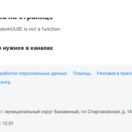
а на странице
ndomUUID is not a function
 нужное в каналах
работке персональных данных
Помощь
Реклама в при
центр
г. муниципальный округ Басманный, пл Спартаковская, д. 14,
 12.01