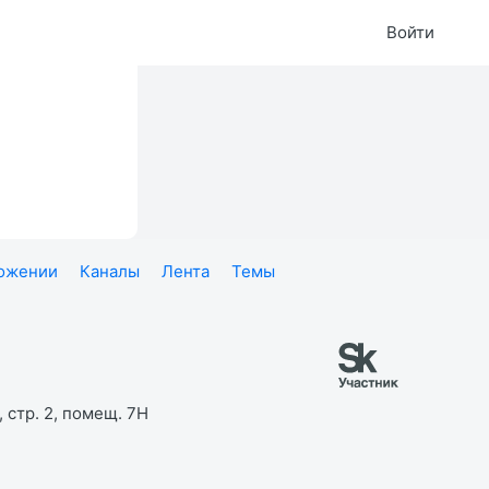
Войти
ложении
Каналы
Лента
Темы
 стр. 2, помещ. 7Н