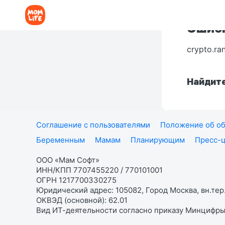
Ошибк
crypto.ra
Найдите
Соглашение с пользователями
Положение об об
Беременным
Мамам
Планирующим
Пресс-
ООО «Мам Софт»
ИНН/КПП 7707455220 / 770101001
ОГРН 1217700330275
Юридический адрес: 105082, Город Москва, вн.тер.
ОКВЭД (основной): 62.01
Вид ИТ-деятельности согласно приказу Минцифры: