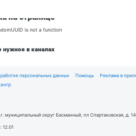
а на странице
ndomUUID is not a function
 нужное в каналах
работке персональных данных
Помощь
Реклама в при
центр
г. муниципальный округ Басманный, пл Спартаковская, д. 14,
 12.01