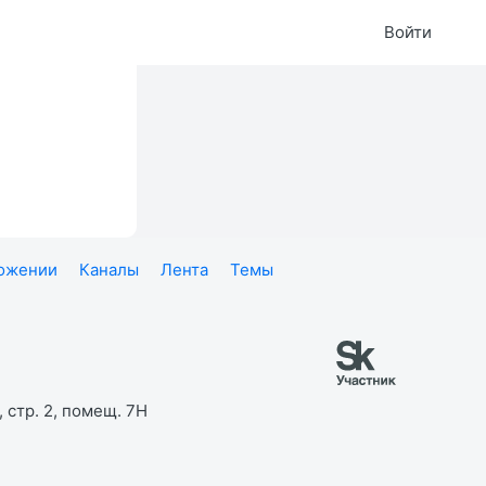
Войти
ложении
Каналы
Лента
Темы
 стр. 2, помещ. 7Н