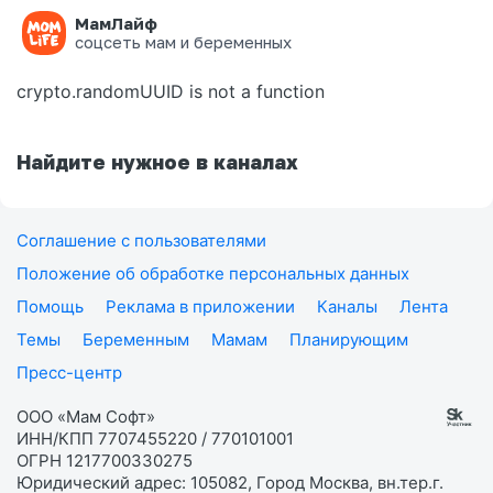
МамЛайф
Ошибка на странице
соцсеть мам и беременных
crypto.randomUUID is not a function
Найдите нужное в каналах
Соглашение с пользователями
Положение об обработке персональных данных
Помощь
Реклама в приложении
Каналы
Лента
Темы
Беременным
Мамам
Планирующим
Пресс-центр
ООО «Мам Софт»
ИНН/КПП 7707455220 / 770101001
ОГРН 1217700330275
Юридический адрес: 105082, Город Москва, вн.тер.г.