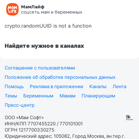
МамЛайф
Ошибка на странице
соцсеть мам и беременных
crypto.randomUUID is not a function
Найдите нужное в каналах
Соглашение с пользователями
Положение об обработке персональных данных
Помощь
Реклама в приложении
Каналы
Лента
Темы
Беременным
Мамам
Планирующим
Пресс-центр
ООО «Мам Софт»
ИНН/КПП 7707455220 / 770101001
ОГРН 1217700330275
Юридический адрес: 105082, Город Москва, вн.тер.г.