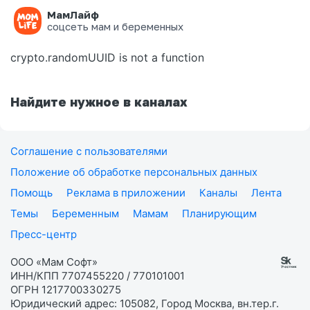
МамЛайф
Ошибка на странице
соцсеть мам и беременных
crypto.randomUUID is not a function
Найдите нужное в каналах
Соглашение с пользователями
Положение об обработке персональных данных
Помощь
Реклама в приложении
Каналы
Лента
Темы
Беременным
Мамам
Планирующим
Пресс-центр
ООО «Мам Софт»
ИНН/КПП 7707455220 / 770101001
ОГРН 1217700330275
Юридический адрес: 105082, Город Москва, вн.тер.г.