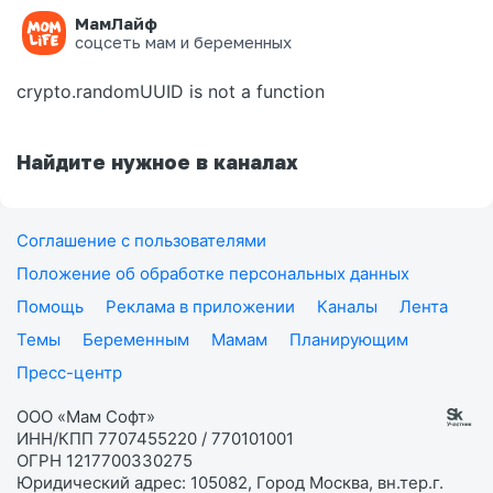
МамЛайф
Ошибка на странице
соцсеть мам и беременных
crypto.randomUUID is not a function
Найдите нужное в каналах
Соглашение с пользователями
Положение об обработке персональных данных
Помощь
Реклама в приложении
Каналы
Лента
Темы
Беременным
Мамам
Планирующим
Пресс-центр
ООО «Мам Софт»
ИНН/КПП 7707455220 / 770101001
ОГРН 1217700330275
Юридический адрес: 105082, Город Москва, вн.тер.г.