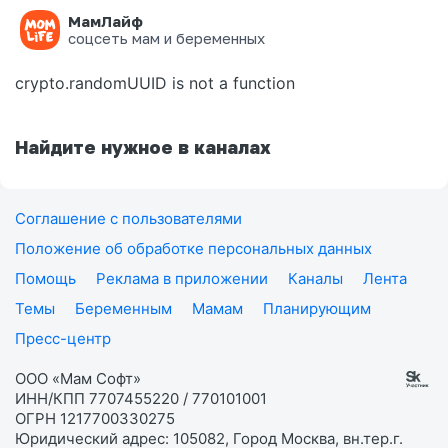
МамЛайф
Ошибка на странице
соцсеть мам и беременных
crypto.randomUUID is not a function
Найдите нужное в каналах
Соглашение с пользователями
Положение об обработке персональных данных
Помощь
Реклама в приложении
Каналы
Лента
Темы
Беременным
Мамам
Планирующим
Пресс-центр
ООО «Мам Софт»
ИНН/КПП 7707455220 / 770101001
ОГРН 1217700330275
Юридический адрес: 105082, Город Москва, вн.тер.г.