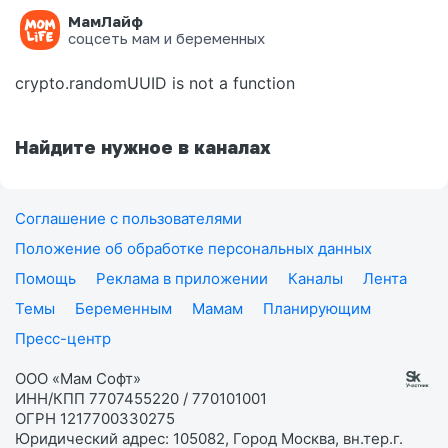
МамЛайф
Ошибка на странице
соцсеть мам и беременных
crypto.randomUUID is not a function
Найдите нужное в каналах
Соглашение с пользователями
Положение об обработке персональных данных
Помощь
Реклама в приложении
Каналы
Лента
Темы
Беременным
Мамам
Планирующим
Пресс-центр
ООО «Мам Софт»
ИНН/КПП 7707455220 / 770101001
ОГРН 1217700330275
Юридический адрес: 105082, Город Москва, вн.тер.г.