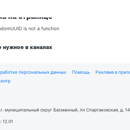
а на странице
ndomUUID is not a function
 нужное в каналах
работке персональных данных
Помощь
Реклама в при
центр
г. муниципальный округ Басманный, пл Спартаковская, д. 14,
 12.01