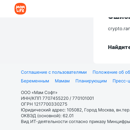
Ошибк
crypto.ra
Найдите
Соглашение с пользователями
Положение об об
Беременным
Мамам
Планирующим
Пресс-
ООО «Мам Софт»
ИНН/КПП 7707455220 / 770101001
ОГРН 1217700330275
Юридический адрес: 105082, Город Москва, вн.тер.
ОКВЭД (основной): 62.01
Вид ИТ-деятельности согласно приказу Минцифры: