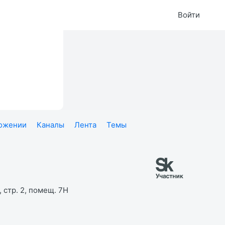
Войти
ложении
Каналы
Лента
Темы
 стр. 2, помещ. 7Н