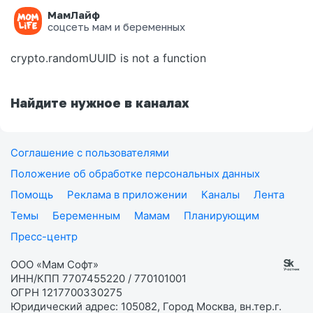
МамЛайф
Ошибка на странице
соцсеть мам и беременных
crypto.randomUUID is not a function
Найдите нужное в каналах
Соглашение с пользователями
Положение об обработке персональных данных
Помощь
Реклама в приложении
Каналы
Лента
Темы
Беременным
Мамам
Планирующим
Пресс-центр
ООО «Мам Софт»
ИНН/КПП 7707455220 / 770101001
ОГРН 1217700330275
Юридический адрес: 105082, Город Москва, вн.тер.г.