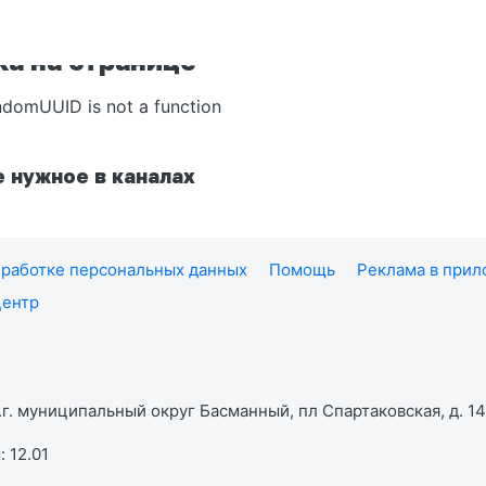
а на странице
ndomUUID is not a function
 нужное в каналах
работке персональных данных
Помощь
Реклама в при
центр
г. муниципальный округ Басманный, пл Спартаковская, д. 14,
 12.01