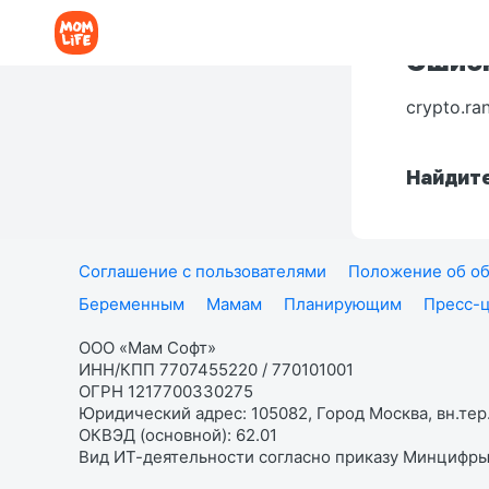
Ошибк
crypto.ra
Найдите
Соглашение с пользователями
Положение об об
Беременным
Мамам
Планирующим
Пресс-
ООО «Мам Софт»
ИНН/КПП 7707455220 / 770101001
ОГРН 1217700330275
Юридический адрес: 105082, Город Москва, вн.тер.
ОКВЭД (основной): 62.01
Вид ИТ-деятельности согласно приказу Минцифры: