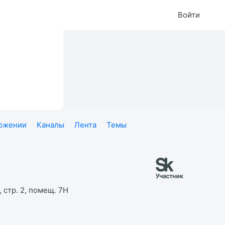
Войти
ложении
Каналы
Лента
Темы
 стр. 2, помещ. 7Н