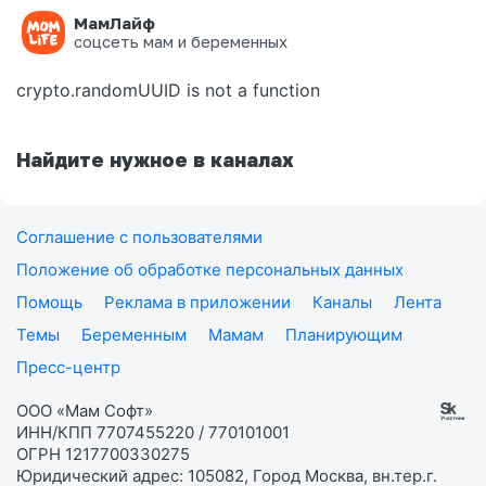
МамЛайф
Ошибка на странице
соцсеть мам и беременных
crypto.randomUUID is not a function
Найдите нужное в каналах
Соглашение с пользователями
Положение об обработке персональных данных
Помощь
Реклама в приложении
Каналы
Лента
Темы
Беременным
Мамам
Планирующим
Пресс-центр
ООО «Мам Софт»
ИНН/КПП 7707455220 / 770101001
ОГРН 1217700330275
Юридический адрес: 105082, Город Москва, вн.тер.г.