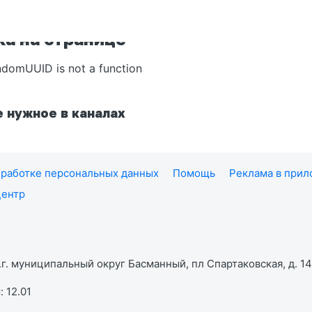
а на странице
ndomUUID is not a function
 нужное в каналах
работке персональных данных
Помощь
Реклама в при
центр
г. муниципальный округ Басманный, пл Спартаковская, д. 14,
 12.01