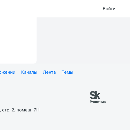
Войти
ложении
Каналы
Лента
Темы
 стр. 2, помещ. 7Н