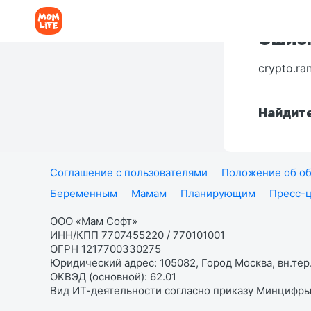
Ошибк
crypto.ra
Найдите
Соглашение с пользователями
Положение об об
Беременным
Мамам
Планирующим
Пресс-
ООО «Мам Софт»
ИНН/КПП 7707455220 / 770101001
ОГРН 1217700330275
Юридический адрес: 105082, Город Москва, вн.тер.
ОКВЭД (основной): 62.01
Вид ИТ-деятельности согласно приказу Минцифры: