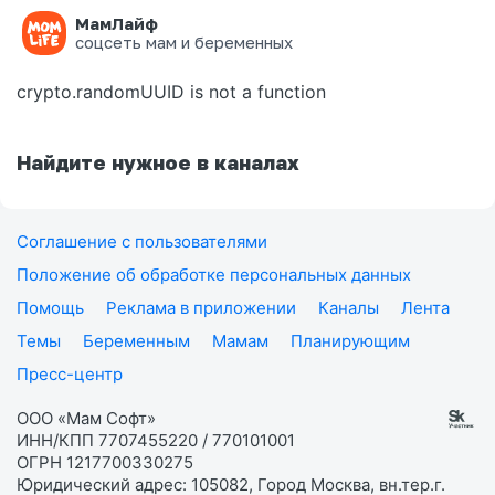
МамЛайф
Ошибка на странице
соцсеть мам и беременных
crypto.randomUUID is not a function
Найдите нужное в каналах
Соглашение с пользователями
Положение об обработке персональных данных
Помощь
Реклама в приложении
Каналы
Лента
Темы
Беременным
Мамам
Планирующим
Пресс-центр
ООО «Мам Софт»
ИНН/КПП 7707455220 / 770101001
ОГРН 1217700330275
Юридический адрес: 105082, Город Москва, вн.тер.г.