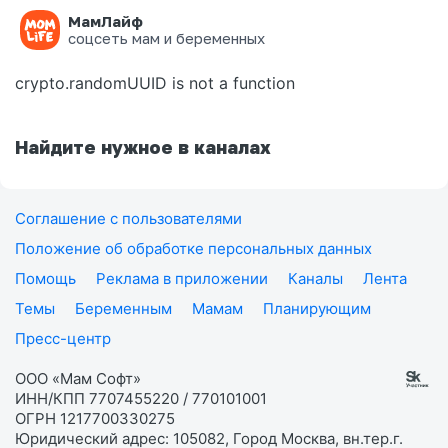
МамЛайф
Ошибка на странице
соцсеть мам и беременных
crypto.randomUUID is not a function
Найдите нужное в каналах
Соглашение с пользователями
Положение об обработке персональных данных
Помощь
Реклама в приложении
Каналы
Лента
Темы
Беременным
Мамам
Планирующим
Пресс-центр
ООО «Мам Софт»
ИНН/КПП 7707455220 / 770101001
ОГРН 1217700330275
Юридический адрес: 105082, Город Москва, вн.тер.г.