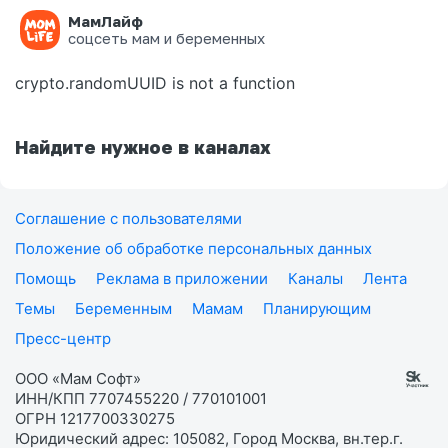
МамЛайф
Ошибка на странице
соцсеть мам и беременных
crypto.randomUUID is not a function
Найдите нужное в каналах
Соглашение с пользователями
Положение об обработке персональных данных
Помощь
Реклама в приложении
Каналы
Лента
Темы
Беременным
Мамам
Планирующим
Пресс-центр
ООО «Мам Софт»
ИНН/КПП 7707455220 / 770101001
ОГРН 1217700330275
Юридический адрес: 105082, Город Москва, вн.тер.г.