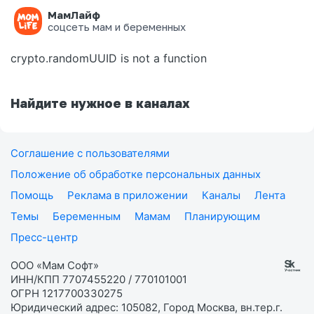
МамЛайф
Ошибка на странице
соцсеть мам и беременных
crypto.randomUUID is not a function
Найдите нужное в каналах
Соглашение с пользователями
Положение об обработке персональных данных
Помощь
Реклама в приложении
Каналы
Лента
Темы
Беременным
Мамам
Планирующим
Пресс-центр
ООО «Мам Софт»
ИНН/КПП 7707455220 / 770101001
ОГРН 1217700330275
Юридический адрес: 105082, Город Москва, вн.тер.г.