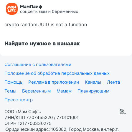
МамЛайф
Ошибка на странице
соцсеть мам и беременных
crypto.randomUUID is not a function
Найдите нужное в каналах
Соглашение с пользователями
Положение об обработке персональных данных
Помощь
Реклама в приложении
Каналы
Лента
Темы
Беременным
Мамам
Планирующим
Пресс-центр
ООО «Мам Софт»
ИНН/КПП 7707455220 / 770101001
ОГРН 1217700330275
Юридический адрес: 105082, Город Москва, вн.тер.г.