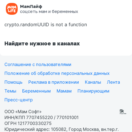
МамЛайф
Ошибка на странице
соцсеть мам и беременных
crypto.randomUUID is not a function
Найдите нужное в каналах
Соглашение с пользователями
Положение об обработке персональных данных
Помощь
Реклама в приложении
Каналы
Лента
Темы
Беременным
Мамам
Планирующим
Пресс-центр
ООО «Мам Софт»
ИНН/КПП 7707455220 / 770101001
ОГРН 1217700330275
Юридический адрес: 105082, Город Москва, вн.тер.г.