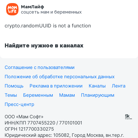
МамЛайф
Ошибка на странице
соцсеть мам и беременных
crypto.randomUUID is not a function
Найдите нужное в каналах
Соглашение с пользователями
Положение об обработке персональных данных
Помощь
Реклама в приложении
Каналы
Лента
Темы
Беременным
Мамам
Планирующим
Пресс-центр
ООО «Мам Софт»
ИНН/КПП 7707455220 / 770101001
ОГРН 1217700330275
Юридический адрес: 105082, Город Москва, вн.тер.г.