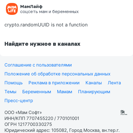
МамЛайф
Ошибка на странице
соцсеть мам и беременных
crypto.randomUUID is not a function
Найдите нужное в каналах
Соглашение с пользователями
Положение об обработке персональных данных
Помощь
Реклама в приложении
Каналы
Лента
Темы
Беременным
Мамам
Планирующим
Пресс-центр
ООО «Мам Софт»
ИНН/КПП 7707455220 / 770101001
ОГРН 1217700330275
Юридический адрес: 105082, Город Москва, вн.тер.г.