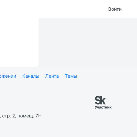
Войти
ложении
Каналы
Лента
Темы
 стр. 2, помещ. 7Н