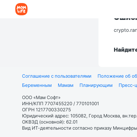
Ошибк
crypto.ra
Найдите
Соглашение с пользователями
Положение об об
Беременным
Мамам
Планирующим
Пресс-
ООО «Мам Софт»
ИНН/КПП 7707455220 / 770101001
ОГРН 1217700330275
Юридический адрес: 105082, Город Москва, вн.тер.
ОКВЭД (основной): 62.01
Вид ИТ-деятельности согласно приказу Минцифры: