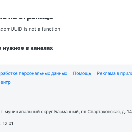
а на странице
ndomUUID is not a function
 нужное в каналах
работке персональных данных
Помощь
Реклама в при
центр
г. муниципальный округ Басманный, пл Спартаковская, д. 14,
 12.01