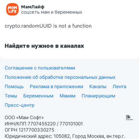
МамЛайф
Ошибка на странице
соцсеть мам и беременных
crypto.randomUUID is not a function
Найдите нужное в каналах
Соглашение с пользователями
Положение об обработке персональных данных
Помощь
Реклама в приложении
Каналы
Лента
Темы
Беременным
Мамам
Планирующим
Пресс-центр
ООО «Мам Софт»
ИНН/КПП 7707455220 / 770101001
ОГРН 1217700330275
Юридический адрес: 105082, Город Москва, вн.тер.г.