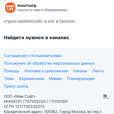
МамЛайф
Ошибка на странице
соцсеть мам и беременных
crypto.randomUUID is not a function
Найдите нужное в каналах
Соглашение с пользователями
Положение об обработке персональных данных
Помощь
Реклама в приложении
Каналы
Лента
Темы
Беременным
Мамам
Планирующим
Пресс-центр
ООО «Мам Софт»
ИНН/КПП 7707455220 / 770101001
ОГРН 1217700330275
Юридический адрес: 105082, Город Москва, вн.тер.г.