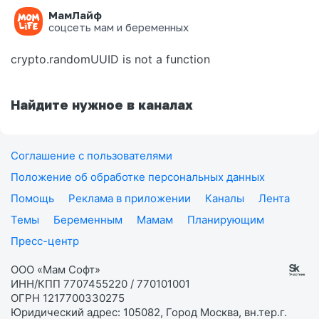
МамЛайф
Ошибка на странице
соцсеть мам и беременных
crypto.randomUUID is not a function
Найдите нужное в каналах
Соглашение с пользователями
Положение об обработке персональных данных
Помощь
Реклама в приложении
Каналы
Лента
Темы
Беременным
Мамам
Планирующим
Пресс-центр
ООО «Мам Софт»
ИНН/КПП 7707455220 / 770101001
ОГРН 1217700330275
Юридический адрес: 105082, Город Москва, вн.тер.г.