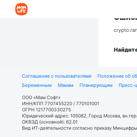
Ошибк
crypto.ra
Найдите
Соглашение с пользователями
Положение об об
Беременным
Мамам
Планирующим
Пресс-
ООО «Мам Софт»
ИНН/КПП 7707455220 / 770101001
ОГРН 1217700330275
Юридический адрес: 105082, Город Москва, вн.тер.
ОКВЭД (основной): 62.01
Вид ИТ-деятельности согласно приказу Минцифры: