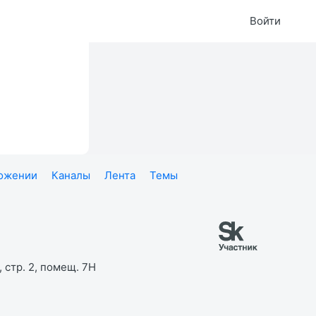
Войти
ложении
Каналы
Лента
Темы
 стр. 2, помещ. 7Н