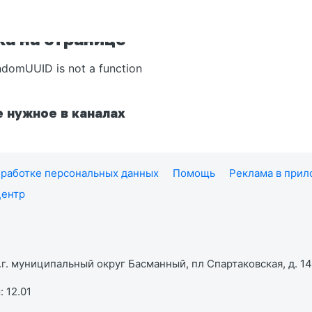
а на странице
ndomUUID is not a function
 нужное в каналах
работке персональных данных
Помощь
Реклама в при
центр
г. муниципальный округ Басманный, пл Спартаковская, д. 14,
 12.01