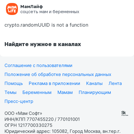
МамЛайф
Ошибка на странице
соцсеть мам и беременных
crypto.randomUUID is not a function
Найдите нужное в каналах
Соглашение с пользователями
Положение об обработке персональных данных
Помощь
Реклама в приложении
Каналы
Лента
Темы
Беременным
Мамам
Планирующим
Пресс-центр
ООО «Мам Софт»
ИНН/КПП 7707455220 / 770101001
ОГРН 1217700330275
Юридический адрес: 105082, Город Москва, вн.тер.г.