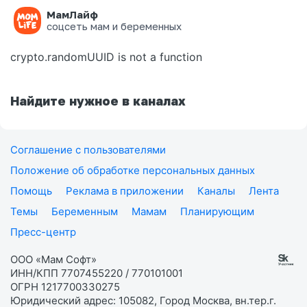
МамЛайф
Ошибка на странице
соцсеть мам и беременных
crypto.randomUUID is not a function
Найдите нужное в каналах
Соглашение с пользователями
Положение об обработке персональных данных
Помощь
Реклама в приложении
Каналы
Лента
Темы
Беременным
Мамам
Планирующим
Пресс-центр
ООО «Мам Софт»
ИНН/КПП 7707455220 / 770101001
ОГРН 1217700330275
Юридический адрес: 105082, Город Москва, вн.тер.г.