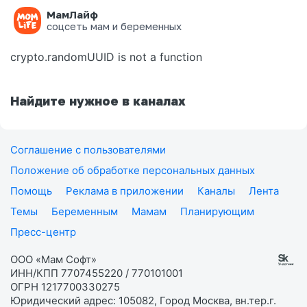
МамЛайф
Ошибка на странице
соцсеть мам и беременных
crypto.randomUUID is not a function
Найдите нужное в каналах
Соглашение с пользователями
Положение об обработке персональных данных
Помощь
Реклама в приложении
Каналы
Лента
Темы
Беременным
Мамам
Планирующим
Пресс-центр
ООО «Мам Софт»
ИНН/КПП 7707455220 / 770101001
ОГРН 1217700330275
Юридический адрес: 105082, Город Москва, вн.тер.г.