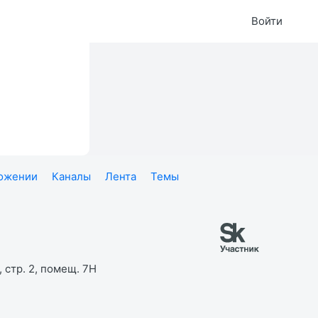
Войти
ложении
Каналы
Лента
Темы
 стр. 2, помещ. 7Н