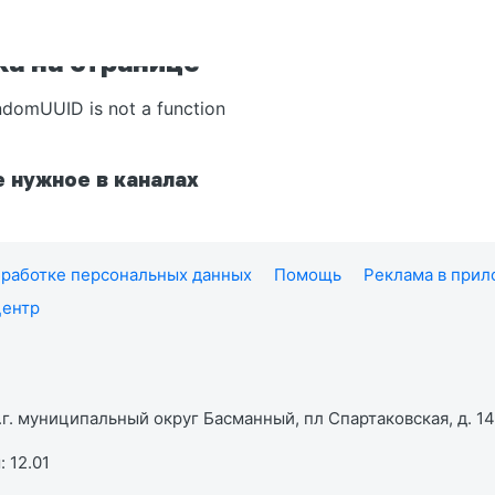
а на странице
ndomUUID is not a function
 нужное в каналах
работке персональных данных
Помощь
Реклама в при
центр
г. муниципальный округ Басманный, пл Спартаковская, д. 14,
 12.01