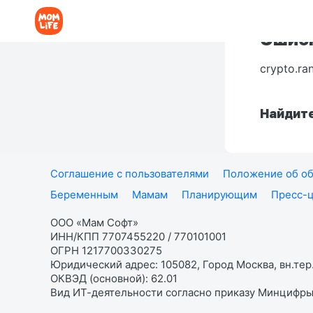
Ошибк
crypto.ra
Найдите
Соглашение с пользователями
Положение об об
Беременным
Мамам
Планирующим
Пресс-
ООО «Мам Софт»
ИНН/КПП 7707455220 / 770101001
ОГРН 1217700330275
Юридический адрес: 105082, Город Москва, вн.тер.
ОКВЭД (основной): 62.01
Вид ИТ-деятельности согласно приказу Минцифры: